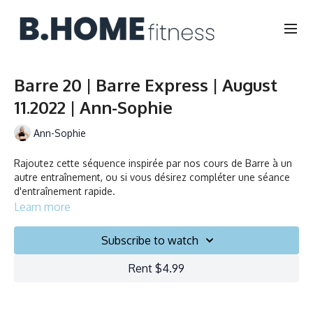
Barre 20 | Barre Express | August
11.2022 | Ann-Sophie
Ann-Sophie
Rajoutez cette séquence inspirée par nos cours de Barre à un
autre entraînement, ou si vous désirez compléter une séance
d'entraînement rapide.
Learn more
Use this quick Barre inspired sequence to add to another
workout or if you're on the go and want to break a quick
Subscribe to watch
sweat.
Rent $4.99
Durée/Duration: 20 minutes
Français/English