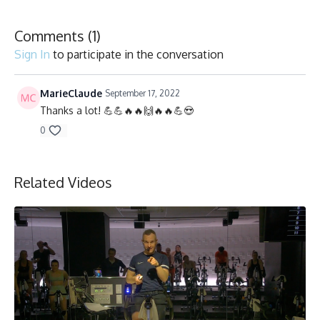
Chaise, Poids, Ballon et Planeurs/Chair, Weights, Ball & Gliders
Comments (
1
)
Collection
Sign In
to participate in the conversation
MarieClaude
September 17, 2022
Thanks a lot! 💪💪🔥🔥🙌🔥🔥💪😍
0
Related Videos