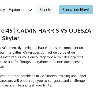
ity
Equipment
Sign In
Subscribe Now!
ure 45 | CALVIN HARRIS VS ODESZA
| Skyler
ntraînement dynamique à haute intensité, combinant un
ar intervalles, d’exercices du haut du corps et de
s instructeurs vous encourageront à fixer des objectifs
ettre au défi. Bougez au rythme de la musique, dansez,
ites!
orkout that combines mix of interval training and upper-
tructors will encourage you to set goals and challenge
t, dance, smile and test your limits.
utes