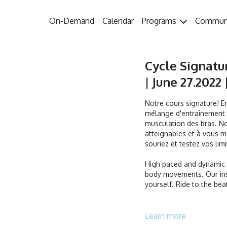
On-Demand
Calendar
Programs
Commun
Cycle Signat
| June 27.2022 
Notre cours signature! E
mélange d'entraînement p
musculation des bras. No
atteignables et à vous m
souriez et testez vos lim
High paced and dynamic w
body movements. Our ins
yourself. Ride to the bea
Durée/Duration: 45 min
Learn more
Français/English