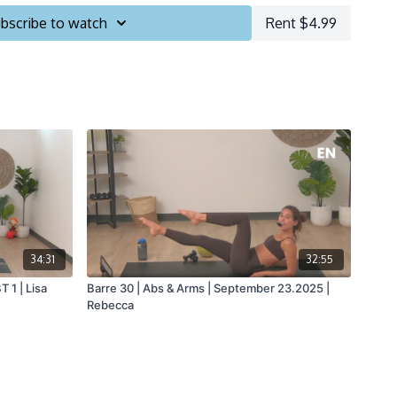
nary bike
bscribe to watch
Rent $4.99
34:31
32:55
 1 | Lisa
Barre 30 | Abs & Arms | September 23.2025 |
Rebecca