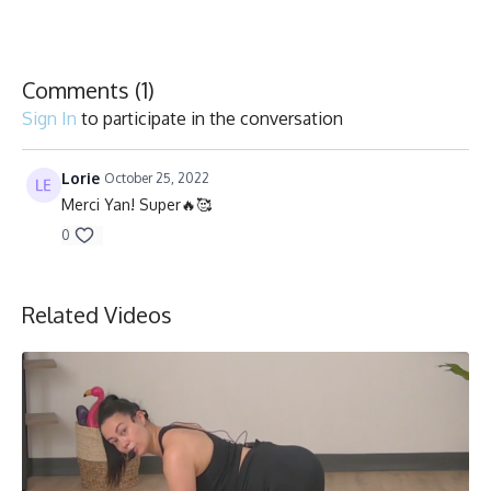
Français/English
Vélo stationnaire/Stationary bike
Comments (
1
)
Sign In
to participate in the conversation
Lorie
October 25, 2022
Merci Yan! Super🔥🥰
0
Related Videos