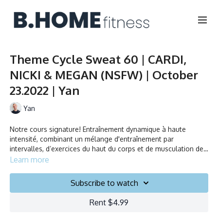
Theme Cycle Sweat 60 | CARDI,
NICKI & MEGAN (NSFW) | October
23.2022 | Yan
Yan
Notre cours signature! Entraînement dynamique à haute
intensité, combinant un mélange d'entraînement par
intervalles, d’exercices du haut du corps et de musculation des
bras. Nos instructeurs vous encourageront à fixer des objectifs
Learn more
atteignables et à vous mettre au défi. Bougez au rythme de la
High paced and dynamic workout that combines mix of interval
musique, dansez, souriez et testez vos limites!
training and upper-body movements. Our instructors will
Subscribe to watch
encourage you to set goals and challenge yourself. Ride to
the beat, dance, smile and test your limits.
Rent $4.99
Durée/Duration: 45 minutes