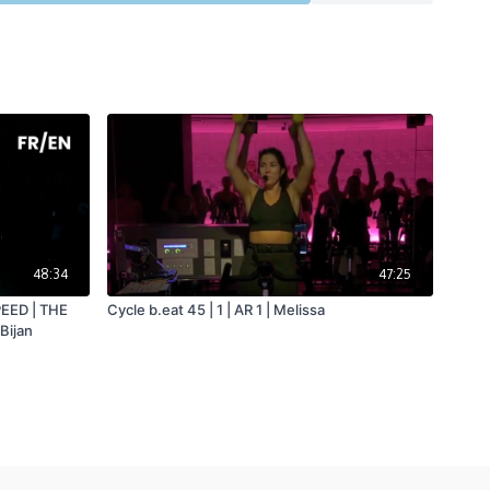
48:34
47:25
PEED | THE
Cycle b.eat 45 | 1 | AR 1 | Melissa
Bijan