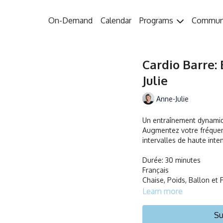
On-Demand
Calendar
Programs
Commun
Cardio Barre: 
Julie
Anne-Julie
Un entraînement dynamiqu
Augmentez votre fréquen
intervalles de haute inten
Durée: 30 minutes
Français
Chaise, Poids, Ballon et 
Learn more
Su