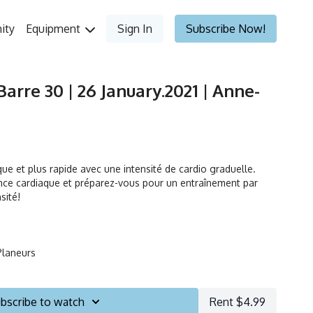
ity
Equipment
Sign In
Subscribe Now!
Barre 30 | 26 January.2021 | Anne-
e et plus rapide avec une intensité de cardio graduelle.
ce cardiaque et préparez-vous pour un entraînement par
sité!
Planeurs
bscribe to watch
Rent $4.99