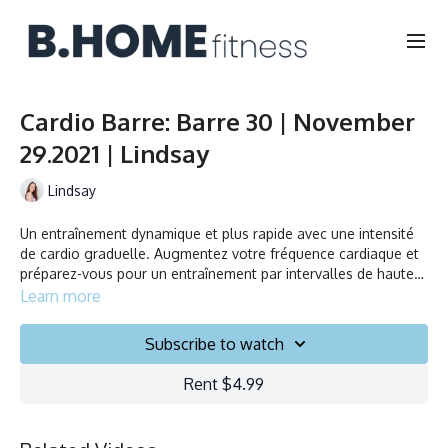
Cardio Barre: Barre 30 | November
29.2021 | Lindsay
Lindsay
Un entraînement dynamique et plus rapide avec une intensité
de cardio graduelle. Augmentez votre fréquence cardiaque et
préparez-vous pour un entraînement par intervalles de haute
intensité!
Learn more
An upbeat and faster paced barre class, with cardio bursts
throughout. Get your heart rate up and brace yourself for
Subscribe to watch
some high intensity interval training!
Rent $4.99
Durée/Duration: 30 minutes
Français/English