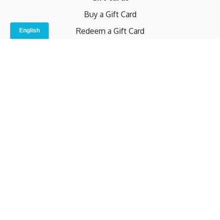
Buy a Gift Card
Redeem a Gift Card
Contact Us
Indoor Studio
Terms and Conditions
Privacy Policy
© b.home 2024
Powered by Uscreen