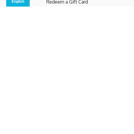
Redeem a Gift Card
Contact Us
Indoor Studio
Terms and Conditions
Privacy Policy
© b.home 2024
Powered by Uscreen