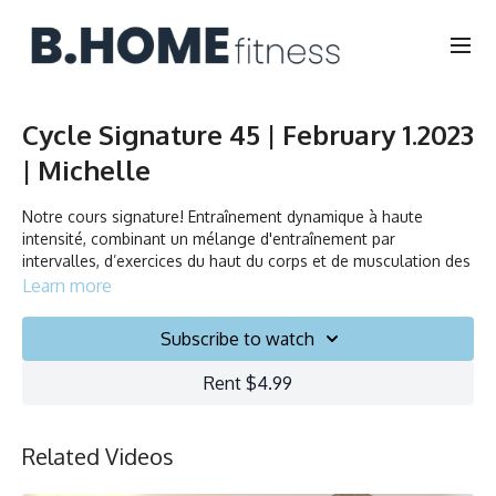
Cycle Signature 45 | February 1.2023
| Michelle
Notre cours signature! Entraînement dynamique à haute
intensité, combinant un mélange d'entraînement par
intervalles, d’exercices du haut du corps et de musculation des
bras. Nos instructeurs vous encourageront à fixer des objectifs
Learn more
atteignables et à vous mettre au défi. Bougez au rythme de la
musique, dansez, souriez et testez vos limites!
Subscribe to watch
High paced and dynamic workout that combines mix of interval
Rent $4.99
training and upper-body movements. Our instructors will
encourage you to set goals and challenge yourself. Ride to
the beat, dance, smile and test your limits.
Related Videos
Durée/Duration: 45 minutes