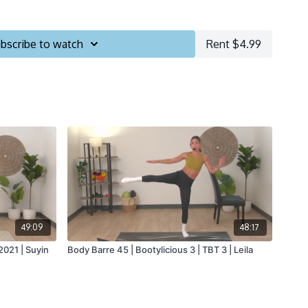
utes
bscribe to watch
Rent $4.99
nary bike
49:09
48:17
2021 | Suyin
Body Barre 45 | Bootylicious 3 | TBT 3 | Leila