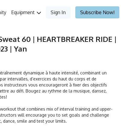
ity
Equipment
Sign In
Subscribe Now!
Sweat 60 | HEARTBREAKER RIDE |
23 | Yan
ntraînement dynamique à haute intensité, combinant un
ar intervalles, d’exercices du haut du corps et de
s instructeurs vous encourageront à fixer des objectifs
ettre au défi. Bougez au rythme de la musique, dansez,
ites!
orkout that combines mix of interval training and upper-
tructors will encourage you to set goals and challenge
t, dance, smile and test your limits.