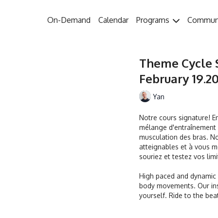
On-Demand
Calendar
Programs
Commun
Theme Cycle 
February 19.20
Yan
Notre cours signature! E
mélange d'entraînement p
musculation des bras. No
atteignables et à vous m
souriez et testez vos lim
High paced and dynamic w
body movements. Our ins
yourself. Ride to the bea