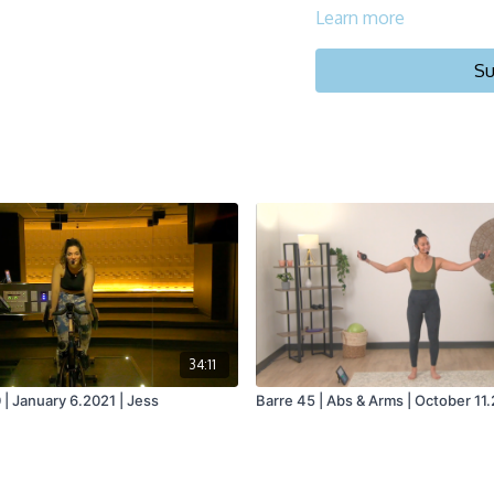
Durée/Duration: 60 min
Learn more
Français/English
Su
Vélo stationnaire/Statio
34:11
 | January 6.2021 | Jess
Barre 45 | Abs & Arms | October 11.