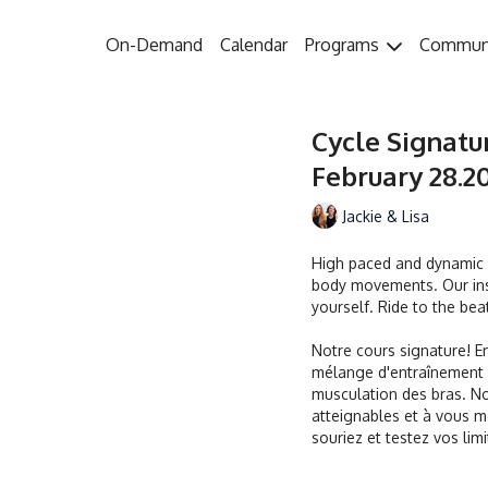
On-Demand
Calendar
Programs
Commun
Cycle Signatu
February 28.20
Jackie & Lisa
High paced and dynamic w
body movements. Our ins
yourself. Ride to the bea
Notre cours signature! E
mélange d'entraînement p
musculation des bras. No
atteignables et à vous m
souriez et testez vos lim