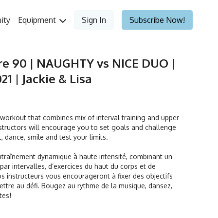
ity
Equipment
Sign In
Subscribe Now!
re 90 | NAUGHTY vs NICE DUO |
21 | Jackie & Lisa
orkout that combines mix of interval training and upper-
tructors will encourage you to set goals and challenge
t, dance, smile and test your limits.
ntraînement dynamique à haute intensité, combinant un
ar intervalles, d’exercices du haut du corps et de
s instructeurs vous encourageront à fixer des objectifs
ettre au défi. Bougez au rythme de la musique, dansez,
ites!