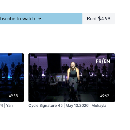
utes
bscribe to watch
Rent $4.99
tionnaire
49:38
49:52
4 | Yan
Cycle Signature 45 | May 13.2026 | Mekayla