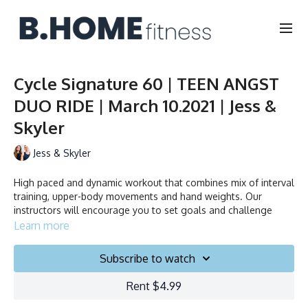
Cycle Signature 60 | TEEN ANGST
DUO RIDE | March 10.2021 | Jess &
Skyler
Jess & Skyler
High paced and dynamic workout that combines mix of interval
training, upper-body movements and hand weights. Our
instructors will encourage you to set goals and challenge
yourself. Ride to the beat, dance, smile and test your limits.
Learn more
Notre cours signature! Entraînement dynamique à haute
Subscribe to watch
intensité, combinant un mélange d'entraînement par
intervalles, d’exercices du haut du corps et de musculation des
Rent $4.99
bras. Nos instructeurs vous encourageront à fixer des objectifs
atteignables et à vous mettre au défi. Bougez au rythme de la