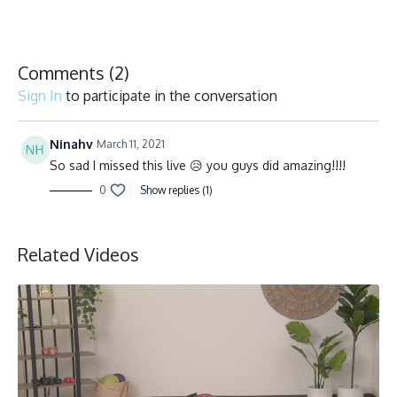
musique, dansez, souriez et testez vos limites!
Duration/Durée: 60 minutes
Comments (
2
)
Sign In
to participate in the conversation
English/Français
Stationary bike/Vélo stationnaire
Ninahv
March 11, 2021
So sad I missed this live 😥 you guys did amazing!!!!
Collection
0
Show replies (1)
Related Videos