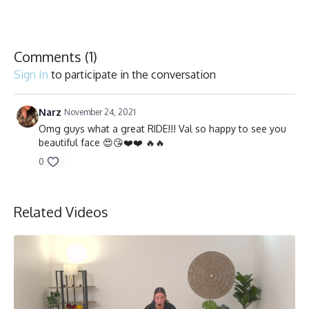
musique, dansez, souriez et testez vos limites!
Duration/Durée: 45 minutes
Comments (
1
)
Sign In
to participate in the conversation
English/Français
Stationary bike/Vélo stationnaire
Narz
November 24, 2021
Omg guys what a great RIDE!!! Val so happy to see you
Collection
beautiful face 😍😘❤️❤️ 🔥🔥
0
Related Videos