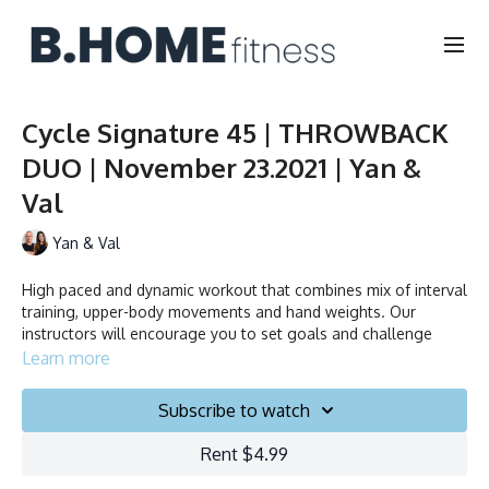
Cycle Signature 45 | THROWBACK
DUO | November 23.2021 | Yan &
Val
Yan & Val
High paced and dynamic workout that combines mix of interval
training, upper-body movements and hand weights. Our
instructors will encourage you to set goals and challenge
yourself. Ride to the beat, dance, smile and test your limits.
Learn more
Notre cours signature! Entraînement dynamique à haute
Subscribe to watch
intensité, combinant un mélange d'entraînement par
intervalles, d’exercices du haut du corps et de musculation des
Rent $4.99
bras. Nos instructeurs vous encourageront à fixer des objectifs
atteignables et à vous mettre au défi. Bougez au rythme de la