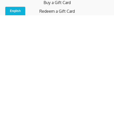
Buy a Gift Card
Redeem a Gift Card
Contact Us
Indoor Studio
Terms and Conditions
Privacy Policy
© b.home 2024
Powered by Uscreen