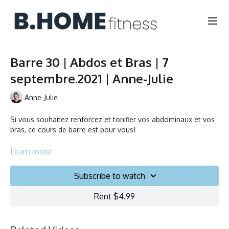
Barre 30 | Abdos et Bras | 7
septembre.2021 | Anne-Julie
Anne-Julie
Si vous souhaitez renforcez et tonifier vos abdominaux et vos
bras, ce cours de barre est pour vous!
Durée: 30 minutes
Learn more
Français
Chaise, Poids, Ballon et Planeurs
Subscribe to watch
Rent $4.99