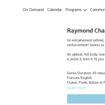
On-Demand
Calendar
Programs
Commun
Raymond Chabot
Un entraînement rythmé, c
renforcement! Sentez la b
An upbeat, full body, lo
it, pulse it, burn it ‘til yo
Durée/Duration: 45 minu
Français/English
Chaise, Poids, Ballon et 
Learn more