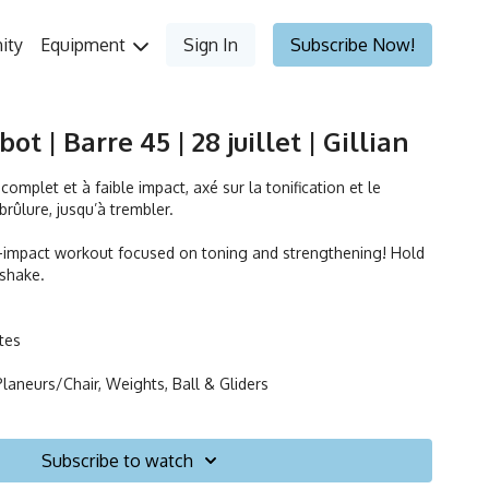
ity
Equipment
Sign In
Subscribe Now!
 | Barre 45 | 28 juillet | Gillian
omplet et à faible impact, axé sur la tonification et le
rûlure, jusqu’à trembler.
w-impact workout focused on toning and strengthening! Hold
u shake.
tes
Planeurs/Chair, Weights, Ball & Gliders
Subscribe to watch